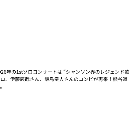
6年の1stソロコンサートは “シャンソン界のレジェンド歌
ェロ、伊藤辰哉さん、飯島奏人さんのコンビが再来！熊谷道
す。