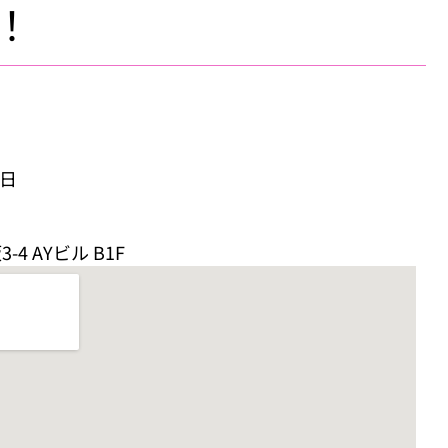
！
3日
 AYビル B1F